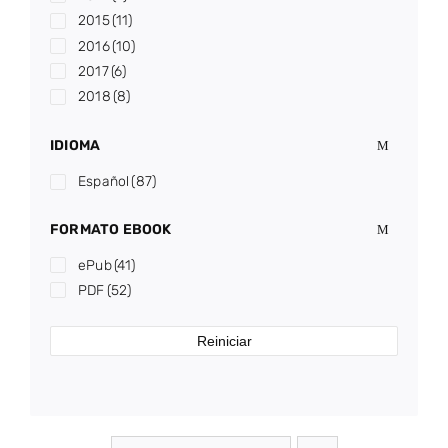
2015
(11)
2016
(10)
2017
(6)
2018
(8)
2019
(2)
IDIOMA
2020
(2)
2021
(4)
Español
(87)
2022
(3)
2023
(4)
FORMATO EBOOK
2024
(4)
ePub
(41)
PDF
(52)
Reiniciar