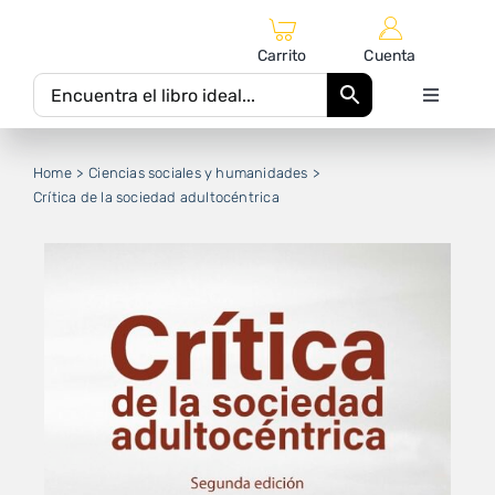
Saltar
al
Carrito
Cuenta
contenido
Toggle
Navigati
Inicio
Home
Ciencias sociales y humanidades
Crítica de la sociedad adultocéntrica
Catálogo Editorial
Autores
Equipo Editorial