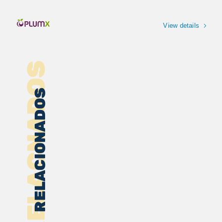
View details
RELACNADOS
RELACIONADOS