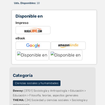
precios:
Uds. Disponibles:
10
desde
$ 38.500
hasta
Disponible en
$ 55.000
Impreso
eBook
Categoría
Ciencias sociales y humanidades
Dewey:
(370.1) Sociología y Antropología > Educación >
Educación > Filosofía, teorías, aspectos generales
THEMA:
(JH) Sociedad y ciencias sociales > Sociología y
antropología