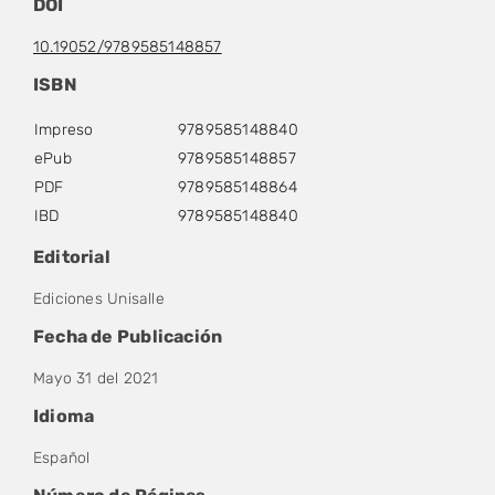
DOI
10.19052/9789585148857
ISBN
Impreso
9789585148840
ePub
9789585148857
PDF
9789585148864
IBD
9789585148840
Editorial
Ediciones Unisalle
Fecha de Publicación
Mayo 31 del 2021
Idioma
Español