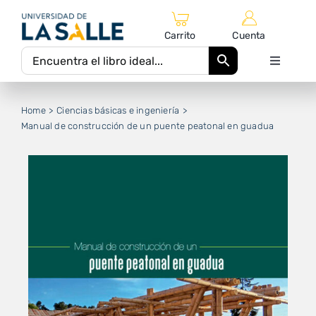
Saltar
al
Carrito
Cuenta
contenido
Toggle
Navigati
Inicio
Home
Ciencias básicas e ingeniería
Manual de construcción de un puente peatonal en guadua
Catálogo Editorial
Autores
Equipo Editorial