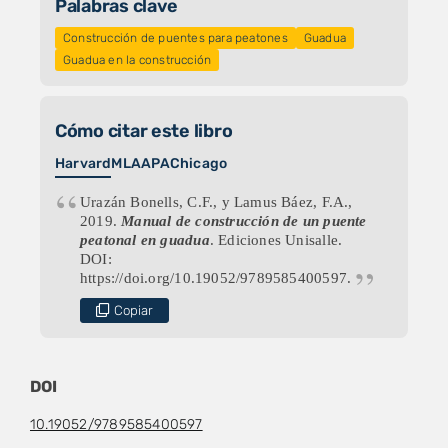
Palabras clave
Construcción de puentes para peatones
Guadua
Guadua en la construcción
Cómo citar este libro
Harvard
MLA
APA
Chicago
Urazán Bonells, C.F., y Lamus Báez, F.A.,
2019.
Manual de construcción de un puente
peatonal en guadua
. Ediciones Unisalle.
DOI:
https://doi.org/10.19052/9789585400597.
Copiar
DOI
10.19052/9789585400597