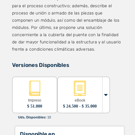
para el proceso constructivo; además, describe el
proceso de unión o armado de las piezas que
componen un módulo, así como del ensamblaje de los
módulos. Por último, se propone una solución
concerniente a la cubierta del puente con la finalidad
de dar mayor funcionalidad a la estructura y al usuario
frente a condiciones climáticas adversas.
Versiones Disponibles
Impreso
eBook
Rango
$
51.000
$
24.500
-
$
35.000
de
precios:
Uds. Disponibles:
10
desde
$ 24.500
hasta
Disponible en
$ 35.000