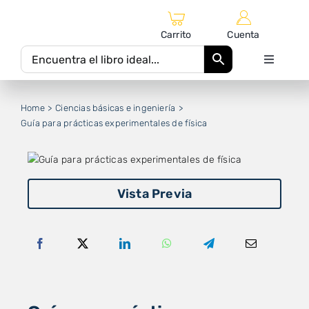
Saltar
al
Carrito
Cuenta
contenido
Toggle
Navigati
Inicio
Home
Ciencias básicas e ingeniería
Guía para prácticas experimentales de física
Catálogo Editorial
Autores
Vista Previa
Equipo Editorial