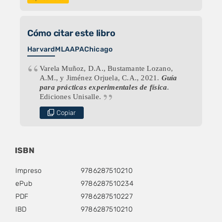
Cómo citar este libro
Harvard
MLA
APA
Chicago
Varela Muñoz, D.A., Bustamante Lozano,
A.M., y Jiménez Orjuela, C.A., 2021.
Guía
para prácticas experimentales de física
.
Ediciones Unisalle.
Copiar
ISBN
Impreso
9786287510210
ePub
9786287510234
PDF
9786287510227
IBD
9786287510210