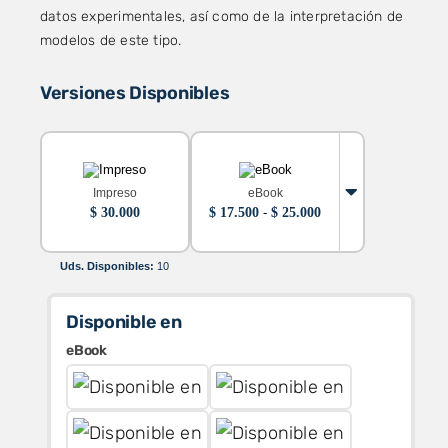
datos experimentales, así como de la interpretación de
modelos de este tipo.
Versiones Disponibles
Impreso
eBook
Rango
$
30.000
$
17.500
-
$
25.000
de
precios:
desde
Uds. Disponibles:
10
$ 17.500
hasta
$ 25.000
Disponible en
eBook