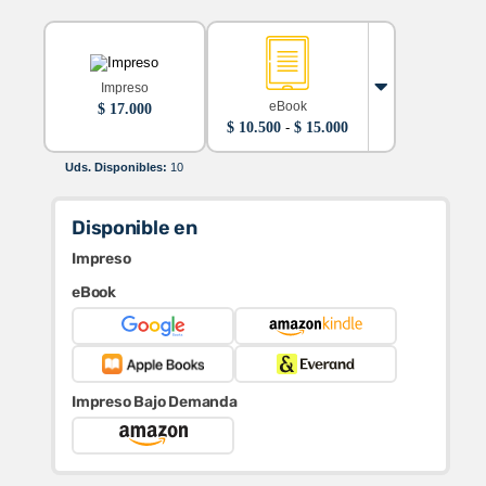
Impreso
eBook
$
17.000
Rango
$
10.500
-
$
15.000
de
precios:
Uds. Disponibles:
10
desde
$ 10.500
hasta
Disponible en
$ 15.000
Impreso
eBook
Impreso Bajo Demanda