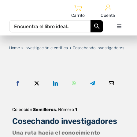
Saltar
al
Carrito
Cuenta
contenido
Toggle
Navigati
Inicio
Home
Investigación científica
Cosechando investigadores
Catálogo Editorial
Autores
Equipo Editorial
Colección
Semilleros
, Número
1
Cosechando investigadores
Una ruta hacia el conocimiento