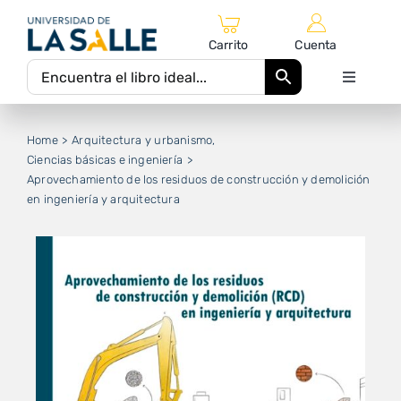
Saltar
al
Carrito
Cuenta
contenido
Toggle
Navigati
Inicio
Home
Arquitectura y urbanismo
Ciencias básicas e ingeniería
Aprovechamiento de los residuos de construcción y demolición
Catálogo Editorial
en ingeniería y arquitectura
Autores
Equipo Editorial