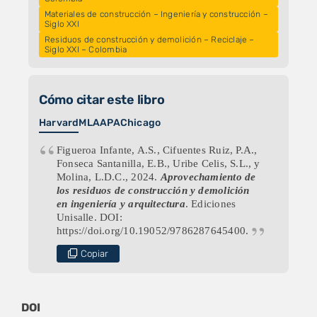
Materiales de construcción – Ingeniería y construcción –
Siglo XXI
Residuos de construcción y demolición – Reciclaje –
Siglo XXI – Colombia
Cómo citar este libro
Harvard
MLA
APA
Chicago
Figueroa Infante, A.S., Cifuentes Ruiz, P.A.,
Fonseca Santanilla, E.B., Uribe Celis, S.L., y
Molina, L.D.C., 2024.
Aprovechamiento de
los residuos de construcción y demolición
en ingeniería y arquitectura
. Ediciones
Unisalle. DOI:
https://doi.org/10.19052/9786287645400.
Copiar
DOI