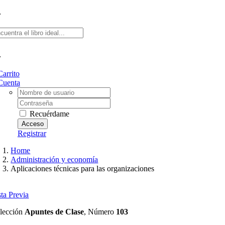
Carrito
Cuenta
Username:
Contraseña
Recuérdame
Registrar
Home
Administración y economía
Aplicaciones técnicas para las organizaciones
sta Previa
lección
Apuntes de Clase
, Número
103