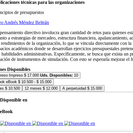
licaciones técnicas para las organizaciones
incipios de presupuestos
iro Andrés Méndez Beltrán
 pensamiento directivo involucra gran cantidad de retos para quienes es
anto a estrategias de mercadeo, estructura financiera, apalancamiento, 
 rendimientos de la organización, lo que se vincula directamente con la 
pacios académicos donde se desarrollan ejercicios presupuestales pretende
s habilidades administrativas. Específicamente, se busca que exista un p
eación de instrumentos de simulación. Con esto se esperaría mejorar el
nes Disponibles
Impreso
$
17.000
Uds. Disponibles:
10
Rango
eBook
$
10.500
-
$
15.000
de
es
$
10.500
12 meses
$
12.000
A perpetuidad
$
15.000
precios:
desde
$ 10.500
Disponible en
hasta
$ 15.000
eBook