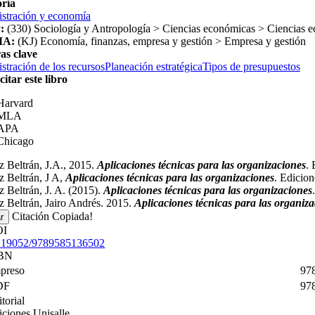
ría
stración y economía
:
(330) Sociología y Antropología > Ciencias económicas > Ciencias 
A:
(KJ) Economía, finanzas, empresa y gestión > Empresa y gestión
as clave
stración de los recursos
Planeación estratégica
Tipos de presupuestos
itar este libro
Harvard
MLA
APA
Chicago
 Beltrán, J.A., 2015.
Aplicaciones técnicas para las organizaciones
. 
 Beltrán, J A,
Aplicaciones técnicas para las organizaciones
. Edicio
 Beltrán, J. A. (2015).
Aplicaciones técnicas para las organizaciones
 Beltrán, Jairo Andrés. 2015.
Aplicaciones técnicas para las organiz
Citación Copiada!
r
OI
.19052/9789585136502
BN
preso
97
DF
97
torial
iciones Unisalle