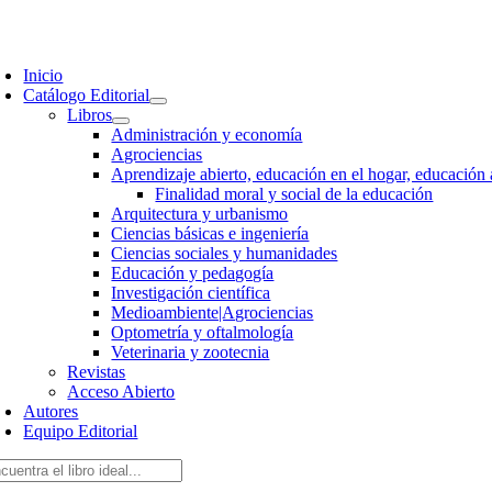
Saltar
al
oggle
contenido
avigation
Inicio
Catálogo Editorial
Libros
Administración y economía
Agrociencias
Aprendizaje abierto, educación en el hogar, educación 
Finalidad moral y social de la educación
Arquitectura y urbanismo
Ciencias básicas e ingeniería
Ciencias sociales y humanidades
Educación y pedagogía
Investigación científica
Medioambiente|Agrociencias
Optometría y oftalmología
Veterinaria y zootecnia
Revistas
Acceso Abierto
Autores
Equipo Editorial