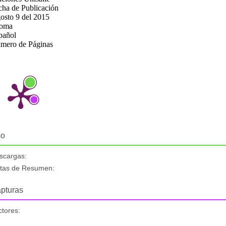
cha de Publicación
osto 9 del 2015
ioma
pañol
mero de Páginas
so
scargas:
stas de Resumen:
pturas
ctores: