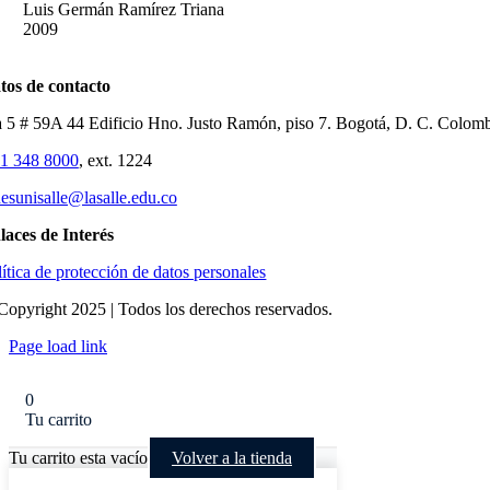
Luis Germán Ramírez Triana
2009
tos de contacto
a 5 # 59A 44 Edificio Hno. Justo Ramón, piso 7. Bogotá, D. C. Colom
1 348 8000
, ext. 1224
nesunisalle@lasalle.edu.co
laces de Interés
lítica de protección de datos personales
Copyright 2025 | Todos los derechos reservados.
Page load link
0
Tu carrito
Tu carrito esta vacío
Volver a la tienda