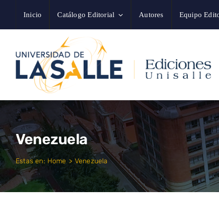
Saltar
Inicio
Catálogo Editorial
Autores
Equipo Edito
al
contenido
Venezuela
Estas en:
Home
Venezuela