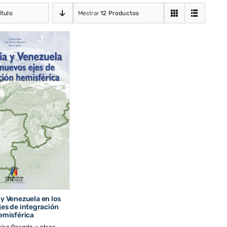
ítulo
Mostrar
12 Productos
y Venezuela en los
jes de integración
emisférica
eira Posada y otros