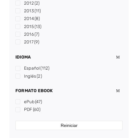
2012
(2)
2013
(11)
2014
(8)
2015
(13)
2016
(7)
2017
(9)
2018
(13)
IDIOMA
2019
(3)
2020
(6)
Español
(112)
2021
(10)
Inglés
(2)
2022
(2)
2023
(7)
FORMATO EBOOK
2024
(3)
ePub
(47)
2025
(8)
PDF
(60)
2026
(1)
Reiniciar