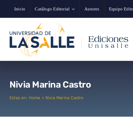
Saltar
Inicio
Catálogo Editorial
Autores
Equipo Edito
al
contenido
Nivia Marina Castro
Estas en:
Home
Nivia Marina Castro