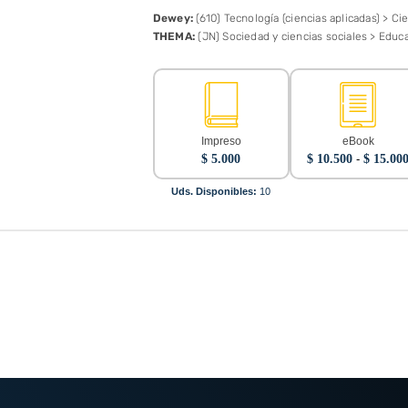
Dewey:
(610) Tecnología (ciencias aplicadas) > C
THEMA:
(JN) Sociedad y ciencias sociales > Educ
Impreso
eBook
$
5.000
$
10.500
-
$
15.00
Uds. Disponibles:
10