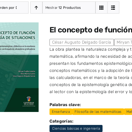
rden por Defecto
Mostrar
12 Productos
El concepto de función 
César Augusto Delgado García
Miryan T
La obra plantea la naturaleza compleja y t
matemática, afirmando la necesidad de ado
presentan los fundamentos epistemológico
conceptos matemáticos y la adopción de la
las calculadoras, en el marco de la teoría
conceptos de la epistemología genética de
al lector con la epistemología del error y 
Palabras clave:
Enseñanza
Filosofía de las matemáticas
Mat
Categorías:
Ciencias básicas e ingeniería