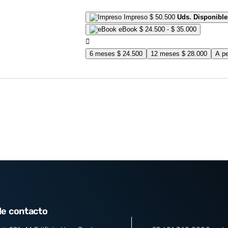
Impreso
$
50.500
Uds. Disponible
Rango
eBook
$
24.500
-
$
35.000
de
precios:
desde
6 meses
$
24.500
12 meses
$
28.000
A pe
$ 24.500
hasta
$ 35.000
de contacto