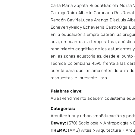
Carla María Zapata Rueda
Graciela Melisa 
Calonge
Jairo Alberto Coronado Ruiz
Jonat
Rendón Gaviria
Lucas Arango Díaz
Luis Alb
Echeverry
Nelcy Echeverría Castro
Olga Lu
En la educación siempre cabrán las pregun
aula, en cuanto a la temperatura, acústica 
rendimiento cognitivo de los estudiantes 
en las zonas ecuatoriales, desde el punto 
Técnica Colombiana 4595 frente a las cara
cuenta para que los ambientes de aula de
respuestas, el presente libro.
Palabras clave:
Aulas
Rendimiento académico
Sistema edu
Categorías:
Arquitectura y urbanismo
Educación y ped
Dewey:
(370) Sociología y Antropología >
THEMA:
(AMG) Artes > Arquitectura > Arqui