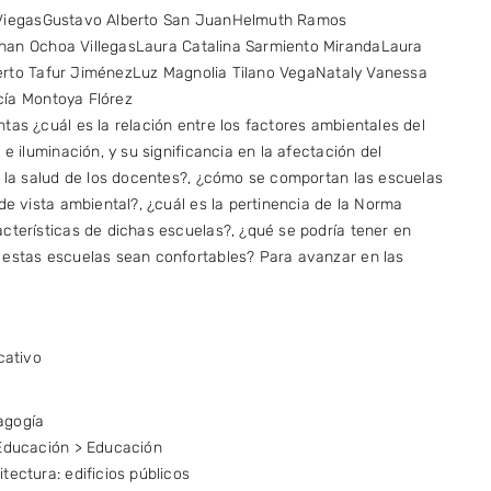
Viegas
Gustavo Alberto San Juan
Helmuth Ramos
han Ochoa Villegas
Laura Catalina Sarmiento Miranda
Laura
erto Tafur Jiménez
Luz Magnolia Tilano Vega
Nataly Vanessa
cía Montoya Flórez
tas ¿cuál es la relación entre los factores ambientales del
e iluminación, y su significancia en la afectación del
y la salud de los docentes?, ¿cómo se comportan las escuelas
de vista ambiental?, ¿cuál es la pertinencia de la Norma
cterísticas de dichas escuelas?, ¿qué se podría tener en
 estas escuelas sean confortables? Para avanzar en las
cativo
agogía
 Educación > Educación
tectura: edificios públicos