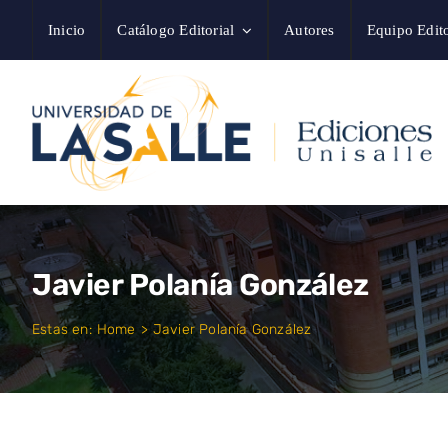
Saltar
Inicio
Catálogo Editorial
Autores
Equipo Edito
al
contenido
Javier Polanía González
Estas en:
Home
Javier Polanía González