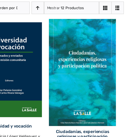
rden por Defecto
Mostrar
12 Productos
idad y vocación
Ciudadanías, experiencias
religiosas y participación
icia López Velásquez y