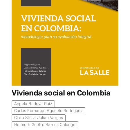
Vivienda social en Colombia
Ángela Bedoya Ruiz
Carlos Fernando Agudelo Rodríguez
Clara Stella Juliao Vargas
Helmuth Geofre Ramos Calonge