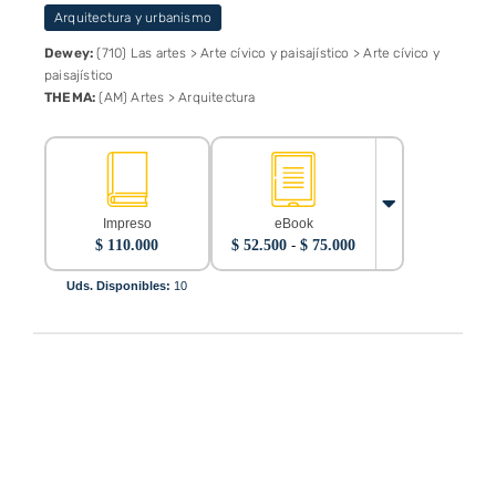
Arquitectura y urbanismo
Dewey:
(710) Las artes > Arte cívico y paisajístico > Arte cívico y
paisajístico
THEMA:
(AM) Artes > Arquitectura
Impreso
eBook
Rango
$
110.000
$
52.500
-
$
75.000
de
precios:
Uds. Disponibles:
10
desde
$ 52.500
hasta
$ 75.000