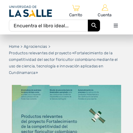
Saltar
al
Carrito
Cuenta
contenido
Toggle
Navigati
Inicio
Home
Agrociencias
Productos relevantes del proyecto «Fortalecimiento de la
competitividad del sector floricultor colombiano mediante el
Catálogo Editorial
uso de ciencia, tecnología e innovación aplicadas en
Cundinamarca»
Autores
Equipo Editorial