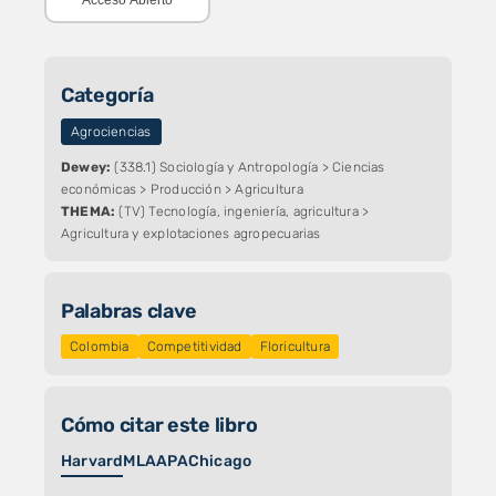
Acceso Abierto
Categoría
Agrociencias
Dewey:
(338.1) Sociología y Antropología > Ciencias
económicas > Producción > Agricultura
THEMA:
(TV) Tecnología, ingeniería, agricultura >
Agricultura y explotaciones agropecuarias
Palabras clave
Colombia
Competitividad
Floricultura
Cómo citar este libro
Harvard
MLA
APA
Chicago