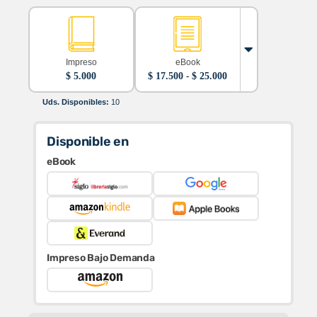
Impreso
eBook
Rango
$
5.000
$
17.500
-
$
25.000
de
precios:
Uds. Disponibles:
10
desde
$ 17.500
hasta
Disponible en
$ 25.000
eBook
Impreso Bajo Demanda