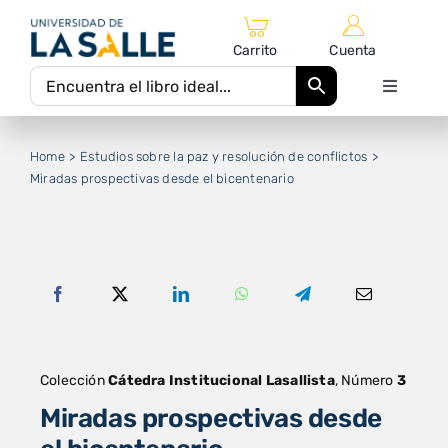
Saltar
al
Carrito
Cuenta
contenido
Toggle
Navigati
Inicio
Home
Estudios sobre la paz y resolución de conflictos
Miradas prospectivas desde el bicentenario
Catálogo Editorial
Autores
Equipo Editorial
Colección
Cátedra Institucional Lasallista
, Número
3
Miradas prospectivas desde