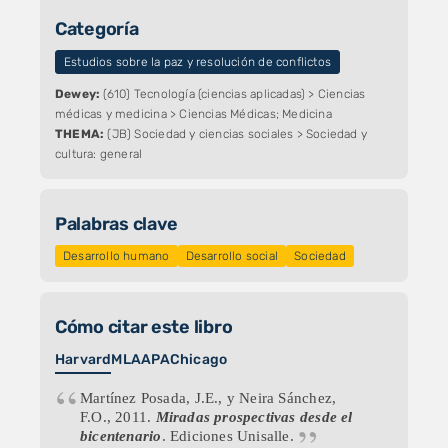
Categoría
Estudios sobre la paz y resolución de conflictos
Dewey:
(610) Tecnología (ciencias aplicadas) > Ciencias
médicas y medicina > Ciencias Médicas; Medicina
THEMA:
(JB) Sociedad y ciencias sociales > Sociedad y
cultura: general
Palabras clave
Desarrollo humano
Desarrollo social
Sociedad
Cómo citar este libro
Harvard
MLA
APA
Chicago
Martínez Posada, J.E., y Neira Sánchez,
F.O., 2011.
Miradas prospectivas desde el
bicentenario
. Ediciones Unisalle.