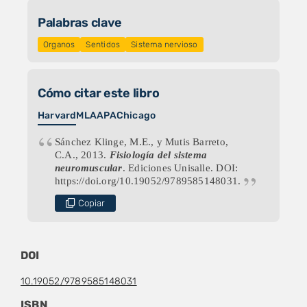
Palabras clave
Organos
Sentidos
Sistema nervioso
Cómo citar este libro
Harvard
MLA
APA
Chicago
Sánchez Klinge, M.E., y Mutis Barreto,
C.A., 2013.
Fisiología del sistema
neuromuscular
. Ediciones Unisalle. DOI:
https://doi.org/10.19052/9789585148031.
Copiar
DOI
10.19052/9789585148031
ISBN