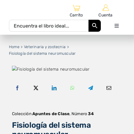
Saltar
al
Carrito
Cuenta
contenido
Toggle
Navigati
Inicio
Home
Veterinaria y zootecnia
Fisiología del sistema neuromuscular
Catálogo Editorial
Autores
Equipo Editorial
Colección
Apuntes de Clase
, Número
34
Fisiología del sistema