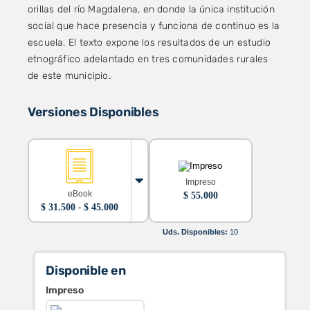
orillas del río Magdalena, en donde la única institución
social que hace presencia y funciona de continuo es la
escuela. El texto expone los resultados de un estudio
etnográfico adelantado en tres comunidades rurales
de este municipio.
Versiones Disponibles
Impreso
eBook
$
55.000
Rango
$
31.500
-
$
45.000
de
precios:
Uds. Disponibles:
10
desde
$ 31.500
hasta
Disponible en
$ 45.000
Impreso