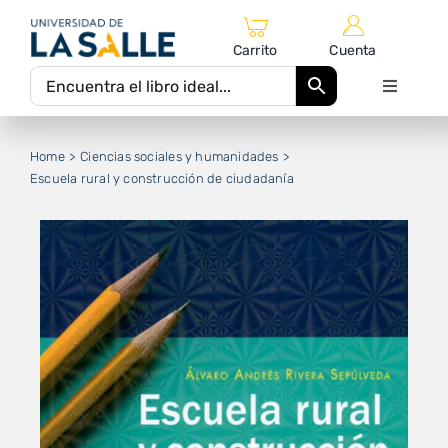
Saltar
al
Carrito
Cuenta
contenido
Toggle
Navigati
Inicio
Home
Ciencias sociales y humanidades
Escuela rural y construcción de ciudadanía
Catálogo Editorial
Autores
Equipo Editorial