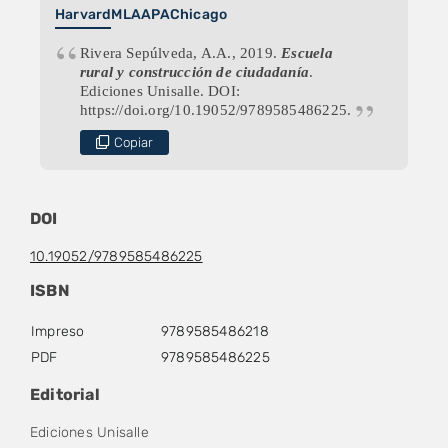
Harvard
MLA
APA
Chicago
Rivera Sepúlveda, A.A., 2019.
Escuela
rural y construcción de ciudadanía
.
Ediciones Unisalle. DOI:
https://doi.org/10.19052/9789585486225.
Copiar
DOI
10.19052/9789585486225
ISBN
Impreso
9789585486218
PDF
9789585486225
Editorial
Ediciones Unisalle