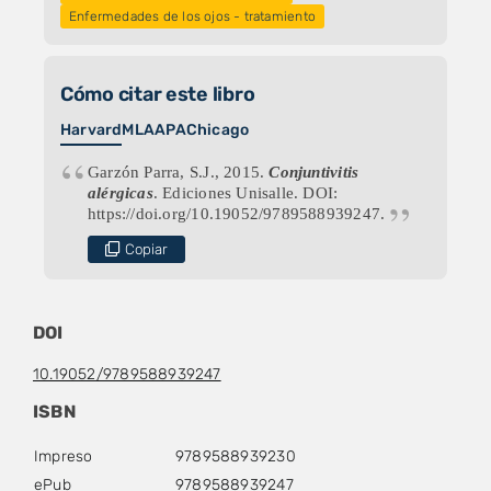
Enfermedades de los ojos - tratamiento
Cómo citar este libro
Harvard
MLA
APA
Chicago
Garzón Parra, S.J., 2015.
Conjuntivitis
alérgicas
. Ediciones Unisalle. DOI:
https://doi.org/10.19052/9789588939247.
Copiar
DOI
10.19052/9789588939247
ISBN
Impreso
9789588939230
ePub
9789588939247