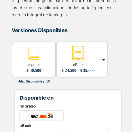
respuestas alérgicas, para enfatizar en los beneficios,
los efectos, las aplicaciones de los antialérgicos y el
manejo integral de la alergia.
Versiones Disponibles
Impreso
eBook
Rango
$
40.500
$
24.500
-
$
35.000
de
precios:
Uds. Disponibles:
10
desde
$ 24.500
hasta
Disponible en
$ 35.000
Impreso
eBook