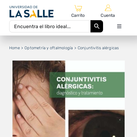
Saltar
al
Carrito
Cuenta
contenido
Toggle
Navigati
Inicio
Home
Optometría y oftalmología
Conjuntivitis alérgicas
Catálogo Editorial
Autores
Equipo Editorial