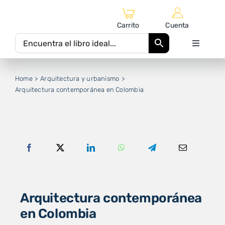
Saltar
al
Carrito
Cuenta
contenido
Toggle
Navigati
Inicio
Home
Arquitectura y urbanismo
Arquitectura contemporánea en Colombia
Catálogo Editorial
Autores
Equipo Editorial
Arquitectura contemporánea
en Colombia