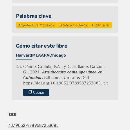
Palabras clave
Arquitectura moderna
Estética moderna
Urbanismo
Cómo citar este libro
Harvard
MLA
APA
Chicago
Gómez Granda, P.A., y Castellanos Garzón,
G., 2021.
Arquitectura contemporánea en
Colombia
. Ediciones Unisalle. DOI:
https://doi.org/10.19052/9789587253085.
Copiar
DOI
10.19052/9789587253085