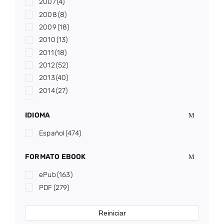
2007
(4)
2008
(8)
2009
(18)
2010
(13)
2011
(18)
2012
(52)
2013
(40)
2014
(27)
2015
(38)
IDIOMA
2016
(34)
2017
(30)
Español
(474)
2018
(34)
2019
(21)
FORMATO EBOOK
2020
(25)
ePub
(163)
2021
(31)
PDF
(279)
2022
(19)
2023
(16)
Reiniciar
2024
(13)