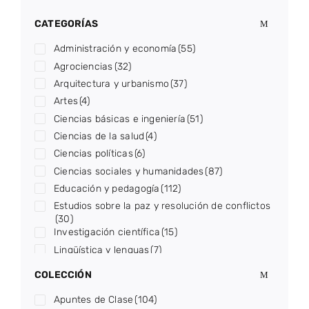
CATEGORÍAS
Administración y economía
(55)
Agrociencias
(32)
Arquitectura y urbanismo
(37)
Artes
(4)
Ciencias básicas e ingeniería
(51)
Ciencias de la salud
(4)
Ciencias políticas
(6)
Ciencias sociales y humanidades
(87)
Educación y pedagogía
(112)
Estudios sobre la paz y resolución de conflictos
(30)
Investigación científica
(15)
Lingüística y lenguas
(7)
Literatura
(6)
COLECCIÓN
Medioambiente
(9)
Apuntes de Clase
(104)
Optometría y oftalmología
(40)