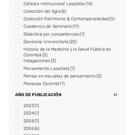
Cátedra Institucional Lasallista
(14)
Veterinaria y zootecnia
(16)
Colección del Agro
(6)
Colección Patrimonio & Contemporaneidad
(3)
Cuadernos de Seminario
(11)
Didáctica por competencias
(1)
Docencia Universitaria
(22)
Historia de la Medicina y la Salud Pública en
Colombia
(2)
Indagaciones
(2)
Pensamiento Lasallista
(7)
Pensar en escuelas de pensamiento
(3)
Pesquisa Docente
(1)
Semilleros
(6)
AÑO DE PUBLICACIÓN
Utopía Investiga
(1)
2003
(1)
Voces
(3)
2004
(1)
2005
(1)
2006
(6)