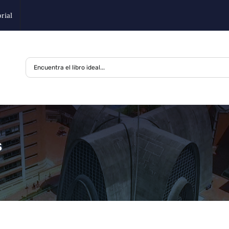
rial
s