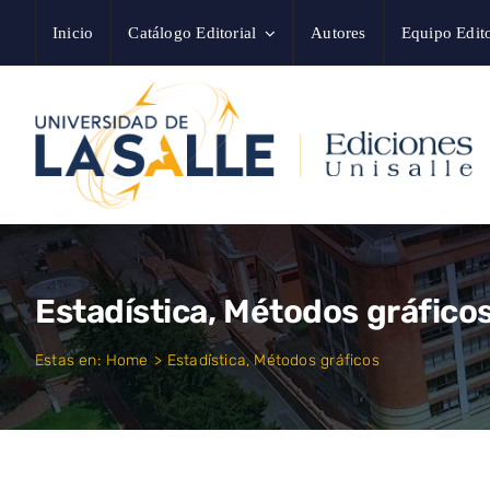
Saltar
Inicio
Catálogo Editorial
Autores
Equipo Edito
al
contenido
Estadística, Métodos gráfico
Estas en:
Home
Estadística, Métodos gráficos