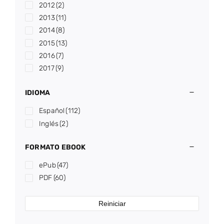
2012
(2)
2013
(11)
2014
(8)
2015
(13)
2016
(7)
2017
(9)
2018
(13)
IDIOMA
2019
(3)
2020
(6)
Español
(112)
2021
(10)
Inglés
(2)
2022
(2)
2023
(7)
FORMATO EBOOK
2024
(3)
ePub
(47)
2025
(8)
PDF
(60)
2026
(1)
Reiniciar