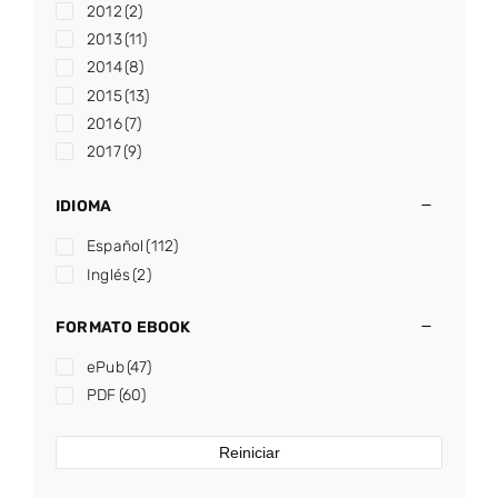
2012
(2)
2013
(11)
2014
(8)
2015
(13)
2016
(7)
2017
(9)
2018
(13)
IDIOMA
2019
(3)
2020
(6)
Español
(112)
2021
(10)
Inglés
(2)
2022
(2)
2023
(7)
FORMATO EBOOK
2024
(3)
ePub
(47)
2025
(8)
PDF
(60)
2026
(1)
Reiniciar