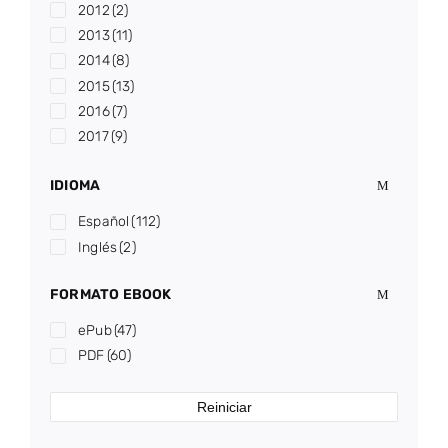
2012
(2)
2013
(11)
2014
(8)
2015
(13)
2016
(7)
2017
(9)
2018
(13)
IDIOMA
2019
(3)
2020
(6)
Español
(112)
2021
(10)
Inglés
(2)
2022
(2)
2023
(7)
FORMATO EBOOK
2024
(3)
ePub
(47)
2025
(8)
PDF
(60)
2026
(1)
Reiniciar