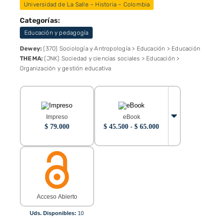
Universidad de La Salle – Historia – Colombia
Categorías:
Educación y pedagogía
Dewey:
(370) Sociología y Antropología > Educación > Educación
THEMA:
(JNK) Sociedad y ciencias sociales > Educación >
Organización y gestión educativa
Impreso
eBook
Rango
$
79.000
$
45.500
-
$
65.000
de
precios:
desde
$ 45.500
hasta
$ 65.000
Acceso Abierto
Uds. Disponibles:
10