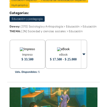
Educación superior
Filosofía de la educación superior
Humanismo
Categorías:
Educación y pedagogía
Dewey:
(370) Sociología y Antropología > Educación > Educación
THEMA:
(JN) Sociedad y ciencias sociales > Educación
Impreso
eBook
Rango
$
33.500
$
17.500
-
$
25.000
de
precios:
desde
Uds. Disponibles:
5
$ 17.500
hasta
$ 25.000