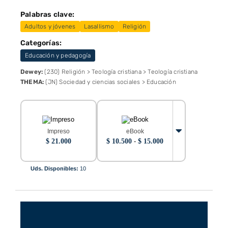
Palabras clave:
Adultos y jóvenes
Lasallismo
Religión
Categorías:
Educación y pedagogía
Dewey:
(230) Religión > Teología cristiana > Teología cristiana
THEMA:
(JN) Sociedad y ciencias sociales > Educación
Impreso
eBook
Rango
$
21.000
$
10.500
-
$
15.000
de
precios:
desde
Uds. Disponibles:
10
$ 10.500
hasta
$ 15.000