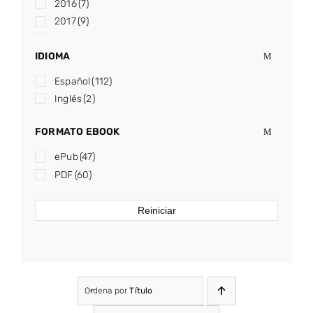
2016
(7)
2017
(9)
2018
(13)
IDIOMA
2019
(3)
2020
(6)
Español
(112)
2021
(10)
Inglés
(2)
2022
(2)
2023
(7)
FORMATO EBOOK
2024
(3)
ePub
(47)
2025
(8)
PDF
(60)
2026
(1)
Reiniciar
Ordena por
Título