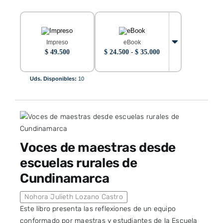
Impreso
eBook
Rango
$
49.500
$
24.500
-
$
35.000
de
precios:
desde
Uds. Disponibles:
10
$ 24.500
hasta
$ 35.000
Voces de maestras desde
escuelas rurales de
Cundinamarca
Nohora Julieth Lozano Castro
Este libro presenta las reflexiones de un equipo
conformado por maestras y estudiantes de la Escuela