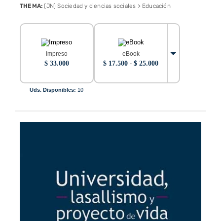
THEMA:
(JN) Sociedad y ciencias sociales > Educación
Impreso
eBook
Rango
$
33.000
$
17.500
-
$
25.000
de
precios:
desde
Uds. Disponibles:
10
$ 17.500
hasta
$ 25.000