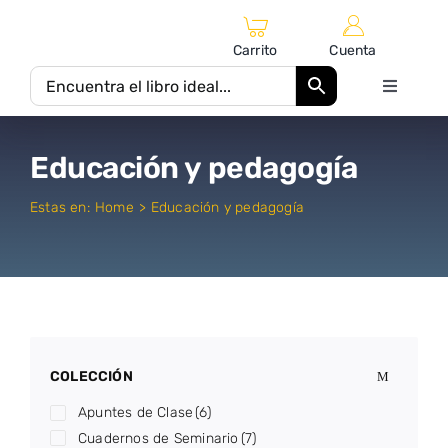
Saltar
al
Carrito
Cuenta
contenido
Toggle
Navigati
Inicio
Educación y pedagogía
Catálogo Editorial
Estas en:
Home
Educación y pedagogía
Autores
Equipo Editorial
COLECCIÓN
Apuntes de Clase
(6)
Cuadernos de Seminario
(7)