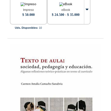
Impreso
eBook
Rango
$
50.000
$
24.500
-
$
35.000
de
precios:
desde
Uds. Disponibles:
10
$ 24.500
hasta
$ 35.000