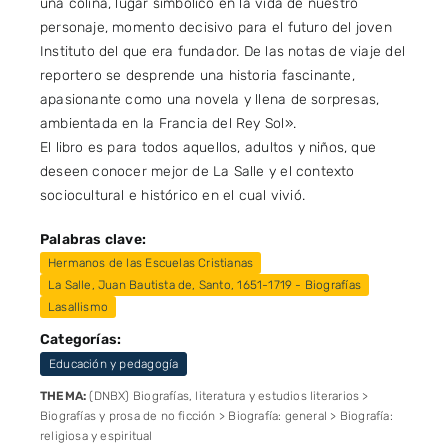
una colina, lugar simbólico en la vida de nuestro
personaje, momento decisivo para el futuro del joven
Instituto del que era fundador. De las notas de viaje del
reportero se desprende una historia fascinante,
apasionante como una novela y llena de sorpresas,
ambientada en la Francia del Rey Sol».
El libro es para todos aquellos, adultos y niños, que
deseen conocer mejor de La Salle y el contexto
sociocultural e histórico en el cual vivió.
Palabras clave:
Hermanos de las Escuelas Cristianas
La Salle, Juan Bautista de, Santo, 1651-1719 - Biografías
Lasallismo
Categorías:
Educación y pedagogía
THEMA:
(DNBX) Biografías, literatura y estudios literarios >
Biografías y prosa de no ficción > Biografía: general > Biografía:
religiosa y espiritual