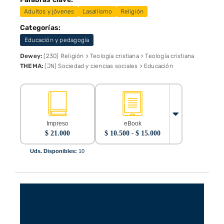
Adultos y jóvenes
Lasallismo
Religión
Categorías:
Educación y pedagogía
Dewey:
(230) Religión > Teología cristiana > Teología cristiana
THEMA:
(JN) Sociedad y ciencias sociales > Educación
Impreso
eBook
Rango
$
21.000
$
10.500
-
$
15.000
de
precios:
Uds. Disponibles:
10
desde
$ 10.500
hasta
$ 15.000