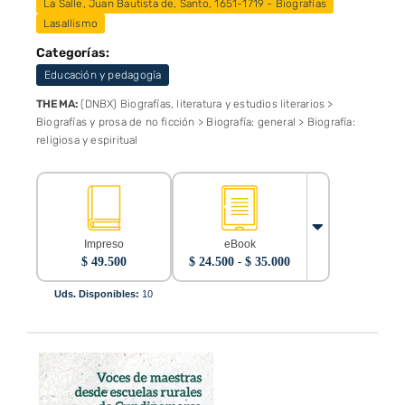
La Salle, Juan Bautista de, Santo, 1651-1719 - Biografías
Lasallismo
Categorías:
Educación y pedagogía
THEMA:
(DNBX) Biografías, literatura y estudios literarios >
Biografías y prosa de no ficción > Biografía: general > Biografía:
religiosa y espiritual
Impreso
eBook
Rango
$
49.500
$
24.500
-
$
35.000
de
precios:
Uds. Disponibles:
10
desde
$ 24.500
hasta
$ 35.000