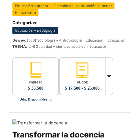
Educación superior
Filosofía de la educación superior
Humanismo
Categorías:
Educación y pedagogía
Dewey:
(370) Sociología y Antropología > Educación > Educación
THEMA:
(JN) Sociedad y ciencias sociales > Educación
Impreso
eBook
Rango
$
33.500
$
17.500
-
$
25.000
de
precios:
Uds. Disponibles:
5
desde
$ 17.500
hasta
$ 25.000
Transformar la docencia