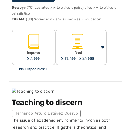
Dewey:
(710) Las artes > Arte cívico y paisajístico > Arte cívico y
paisajístico
THEMA:
(JN) Sociedad y ciencias sociales > Educación
Impreso
eBook
Rango
$
5.000
$
17.500
-
$
25.000
de
precios:
Uds. Disponibles:
10
desde
$ 17.500
hasta
$ 25.000
Teaching to discern
Hernando Arturo Estévez Cuervo
The issue of academic environments involves both
research and practice. It gathers theoretical and