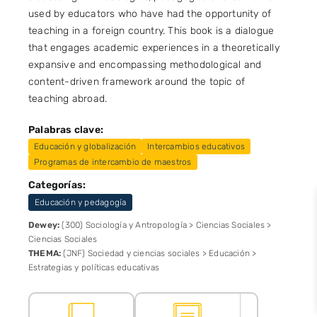
used by educators who have had the opportunity of
teaching in a foreign country. This book is a dialogue
that engages academic experiences in a theoretically
expansive and encompassing methodological and
content-driven framework around the topic of
teaching abroad.
Palabras clave:
Educación y globalización
Intercambios educativos
Programas de intercambio de maestros
Categorías:
Educación y pedagogía
Dewey:
(300) Sociología y Antropología > Ciencias Sociales >
Ciencias Sociales
THEMA:
(JNF) Sociedad y ciencias sociales > Educación >
Estrategias y políticas educativas