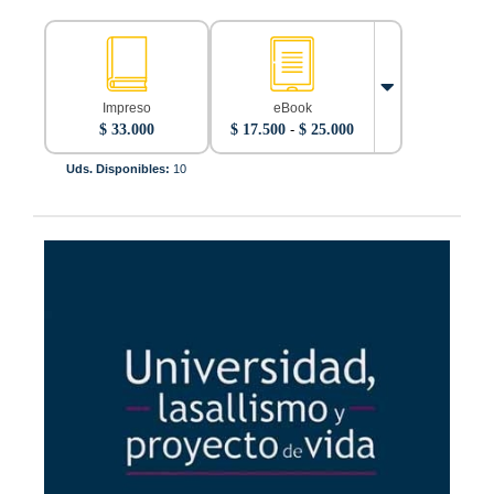
Impreso
eBook
Rango
$
33.000
$
17.500
-
$
25.000
de
precios:
Uds. Disponibles:
10
desde
$ 17.500
hasta
$ 25.000