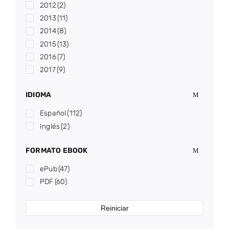
2012
(2)
2013
(11)
2014
(8)
2015
(13)
2016
(7)
2017
(9)
2018
(13)
IDIOMA
2019
(3)
2020
(6)
Español
(112)
2021
(10)
Inglés
(2)
2022
(2)
2023
(7)
FORMATO EBOOK
2024
(3)
ePub
(47)
2025
(8)
PDF
(60)
2026
(1)
Reiniciar