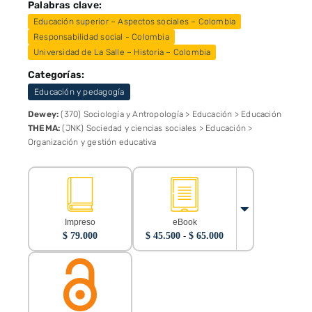
Palabras clave:
Educación superior – Aspectos sociales – Colombia
Responsabilidad social - Colombia
Universidad de La Salle – Historia – Colombia
Categorías:
Educación y pedagogía
Dewey:
(370) Sociología y Antropología > Educación > Educación
THEMA:
(JNK) Sociedad y ciencias sociales > Educación >
Organización y gestión educativa
Impreso
eBook
Rango
$
79.000
$
45.500
-
$
65.000
de
precios:
desde
$ 45.500
hasta
$ 65.000