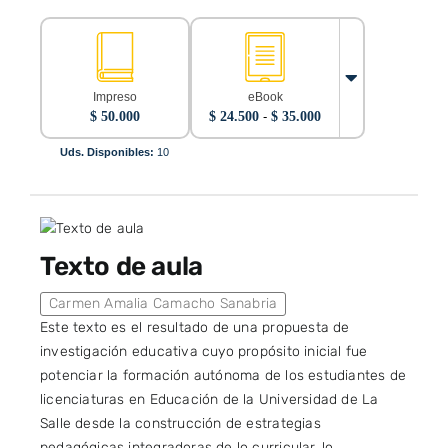
Impreso
eBook
Rango
$
50.000
$
24.500
-
$
35.000
de
precios:
Uds. Disponibles:
10
desde
$ 24.500
hasta
$ 35.000
Texto de aula
Carmen Amalia Camacho Sanabria
Este texto es el resultado de una propuesta de
investigación educativa cuyo propósito inicial fue
potenciar la formación autónoma de los estudiantes de
licenciaturas en Educación de la Universidad de La
Salle desde la construcción de estrategias
pedagógicas integradoras de lo curricular, lo