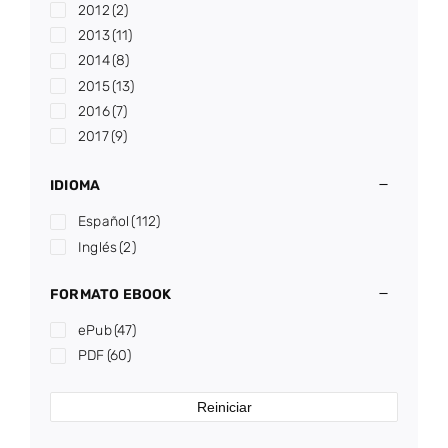
2012
(2)
2013
(11)
2014
(8)
2015
(13)
2016
(7)
2017
(9)
2018
(13)
IDIOMA
2019
(3)
2020
(6)
Español
(112)
2021
(10)
Inglés
(2)
2022
(2)
2023
(7)
FORMATO EBOOK
2024
(3)
ePub
(47)
2025
(8)
PDF
(60)
2026
(1)
Reiniciar