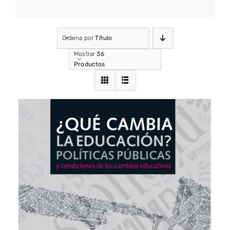
Ordena por
Título
Mostrar
36
Productos