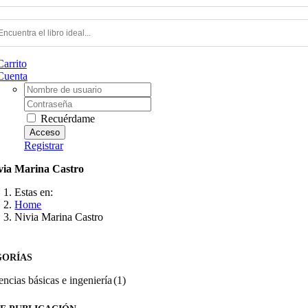
Carrito
Cuenta
Username:
Contraseña
Recuérdame
Registrar
via Marina Castro
Estas en:
Home
Nivia Marina Castro
GORÍAS
encias básicas e ingeniería
(1)